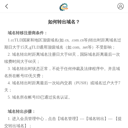
如何转出域名？
域名转移注册商条件：
1.
ccTLD国家和地区顶级域名(如.cn, .com.cn等)转出时距离域名过
期日大于15天,gTLD通用顶级域名（如.com, .net等）不受影响；
2.
域名转出时距离域名注册日大于
60
天，国际域名距离最后一次
续费时间大于60天；
3.
域名转出时状态正常，不处于任何仲裁及法律程序中。并且域
名所在帐号
ID
无欠费；
4.
域名转出时距离最后一次站内交易
（
PUSH
）
或域名过户大于
7
天；
5
.
域名所在帐号
ID
已通过实名认证。
域名转出步骤：
1
.
进入会员管理中心，点击【域名管理】---【域名转出】--- 【提
交转出域名】；